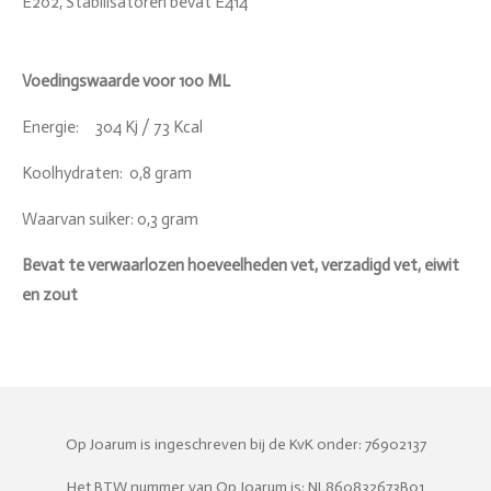
E202, Stabilisatoren bevat E414
Voedingswaarde voor 100 ML
Energie: 304 Kj / 73 Kcal
Koolhydraten: 0,8 gram
Waarvan suiker: 0,3 gram
Bevat te verwaarlozen hoeveelheden vet, verzadigd vet, eiwit
en zout
Op Joarum is ingeschreven bij de KvK onder: 76902137
Het BTW nummer van Op Joarum is: NL860832673B01