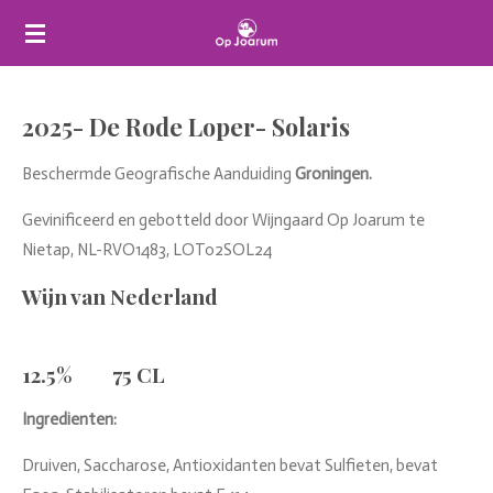
Ga
direct
naar
de
2025- De Rode Loper- Solaris
hoofdinhoud
Beschermde Geografische Aanduiding
Groningen.
Gevinificeerd en gebotteld door Wijngaard Op Joarum te
Nietap, NL-RVO1483, LOT02SOL24
Wijn van Nederland
12.5%
75 CL
Ingredienten:
Druiven, Saccharose, Antioxidanten bevat Sulfieten, bevat